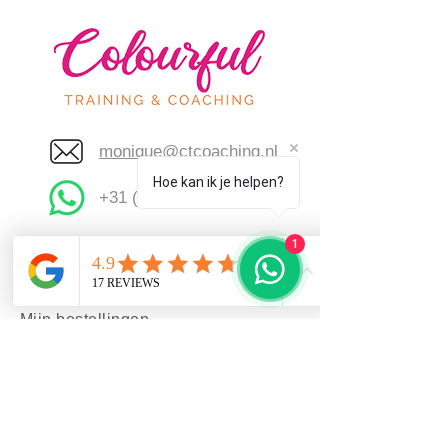
monique@ctcoaching.nl
Hoe kan ik je helpen?
+31 (0)6 549 350 98
1
Contact
Inloggen
Mijn bestellingen
Privacybeleid
Algemene voorwaarden
Terugbetaalbeleid