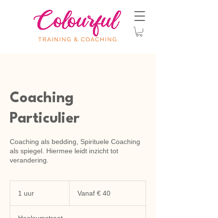
Coaching
Particulier
Coaching als bedding, Spirituele Coaching
als spiegel. Hiermee leidt inzicht tot
verandering.
Vanaf
40
1 uur
1
Vanaf € 40
euro
u
u