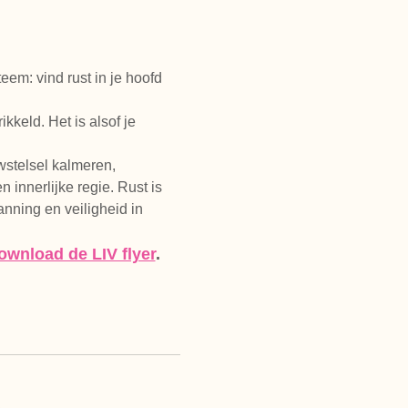
eem: vind rust in je hoofd 
kkeld. Het is alsof je 
wstelsel kalmeren, 
innerlijke regie. Rust is 
nning en veiligheid in 
ownload de LIV flyer
.