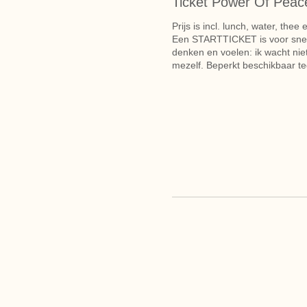
Ticket Power Of Peac
Prijs is incl. lunch, water, thee 
Een STARTTICKET is voor snelle
denken en voelen: ik wacht niet 
mezelf. Beperkt beschikbaar teg