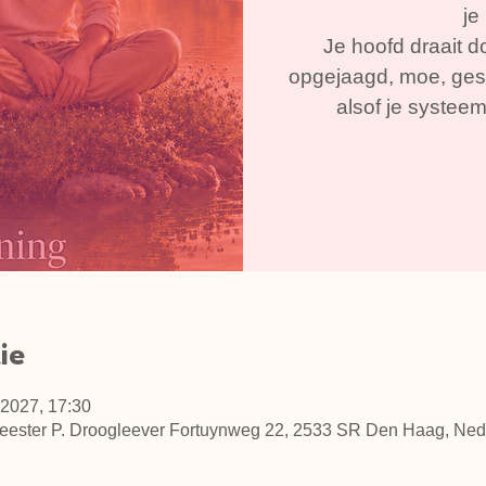
je
Je hoofd draait doo
opgejaagd, moe, gesp
alsof je systee
ie
 2027, 17:30
eester P. Droogleever Fortuynweg 22, 2533 SR Den Haag, Ned