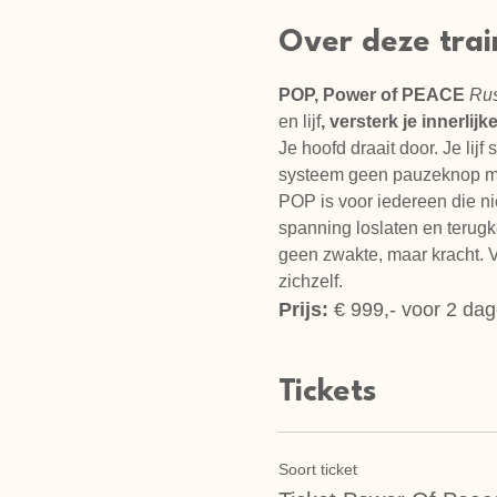
Over deze trai
POP, Power of PEACE 
Rust
en lijf
, versterk je innerlij
Je hoofd draait door. Je lijf
systeem geen pauzeknop me
POP is voor iedereen die ni
spanning loslaten en terugke
geen zwakte, maar kracht. V
zichzelf.
Prijs:
 € 999,- voor 2 dage
Tickets
Soort ticket