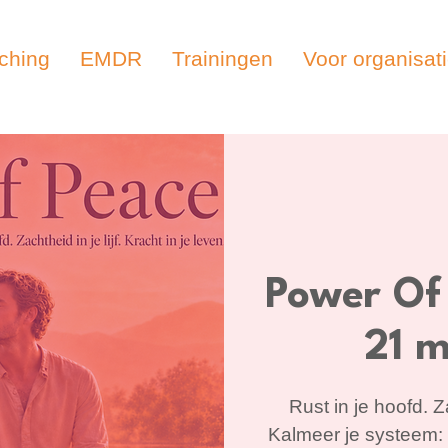
ching
EMDR
Trainingen
Voor organisat
Power Of
21 
Rust in je hoofd. Za
Kalmeer je systeem: vi