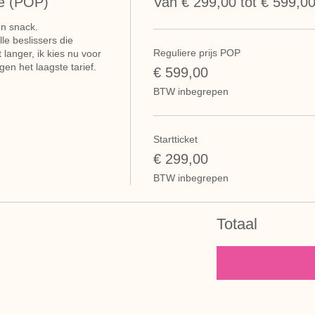
e (POP)
Van € 299,00 tot € 599,0
en snack. 

 beslissers die 
Reguliere prijs POP
langer, ik kies nu voor 
en het laagste tarief.
€ 599,00
BTW inbegrepen
Startticket
€ 299,00
BTW inbegrepen
Totaal