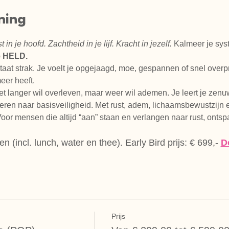
ning
 in je hoofd. Zachtheid in je lijf. Kracht in jezelf.
Kalmeer je syst
ke HELD.
 staat strak. Je voelt je opgejaagd, moe, gespannen of snel overpri
er heeft.
et langer wil overleven, maar weer wil ademen.
Je leert je zenu
ren naar basisveiligheid. Met rust, adem, lichaamsbewustzijn en 
oor mensen die altijd “aan” staan en verlangen naar rust, ontspa
n (incl. lunch, water en thee). Early Bird prijs: € 699,-
D
Prijs